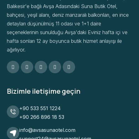
Balıkesir'e bağlı Avşa Adasındaki Suna Butik Otel,
bahçesi, yeşil alanı, deniz manzaralı balkonları, en ince
detayları düşünülmüş 11 odası ve 1+1 daire
seçeneklerinin sunulduğu Avşa'daki Eviniz hafta içi ve
hafta sonları 12 ay boyunca butik hizmet anlayışı ile
ağırlıyor.
Bizimle iletişime geçin
+90 533 551 1224
+90 266 896 18 53
info@avsasunaotel.com
support24@avsasunaotel.com