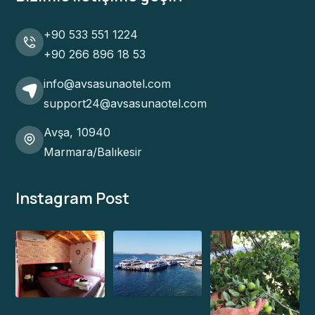
+90 533 551 1224
+90 266 896 18 53
info@avsasunaotel.com
support24@avsasunaotel.com
Avşa, 10940
Marmara/Balıkesir
Instagram Post