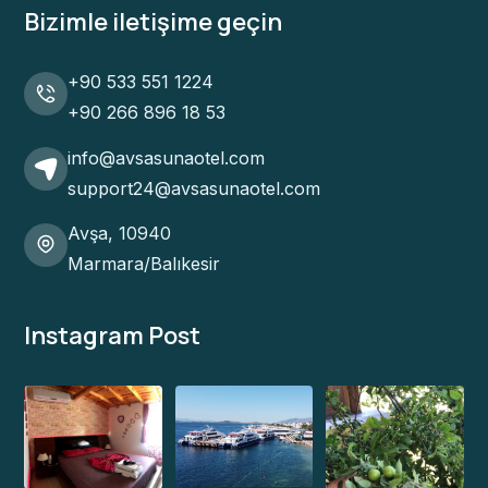
Bizimle iletişime geçin
+90 533 551 1224
+90 266 896 18 53
info@avsasunaotel.com
support24@avsasunaotel.com
Avşa, 10940
Marmara/Balıkesir
Instagram Post