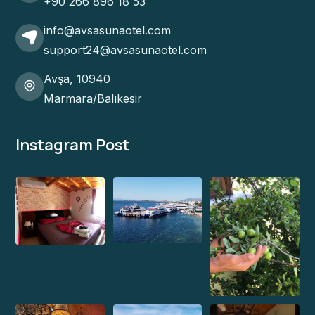
+90 266 896 18 53
info@avsasunaotel.com
support24@avsasunaotel.com
Avşa, 10940
Marmara/Balıkesir
Instagram Post