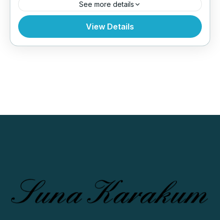
See more details
Bhutan
,
Everest Region
,
Tibet
View Details