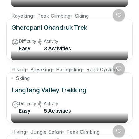
Kayaking
Peak Climbing
Skiing
Ghorepani Ghandruk Trek
Difficulty
Activity
Easy
3 Activities
Hiking
Kayaking
Paragliding
Road Cycling
Skiing
Langtang Valley Trekking
Difficulty
Activity
Easy
5 Activities
Hiking
Jungle Safari
Peak Climbing