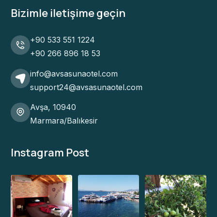
Bizimle iletişime geçin
+90 533 551 1224
+90 266 896 18 53
info@avsasunaotel.com
support24@avsasunaotel.com
Avşa, 10940
Marmara/Balıkesir
Instagram Post