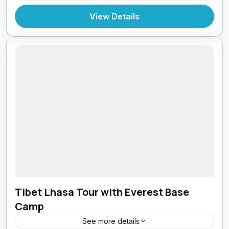
Bhutan
,
India
,
Tibet
View Details
Tibet Lhasa Tour with Everest Base
Camp
See more details