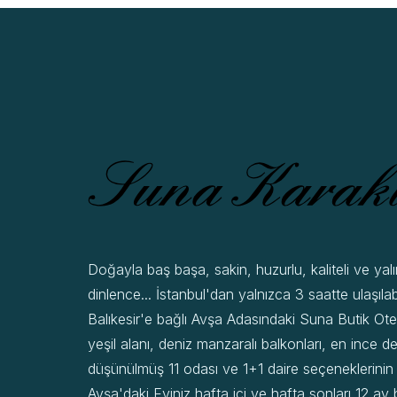
Doğayla baş başa, sakin, huzurlu, kaliteli ve yalı
dinlence... İstanbul'dan yalnızca 3 saatte ulaşılab
Balıkesir'e bağlı Avşa Adasındaki Suna Butik Ote
yeşil alanı, deniz manzaralı balkonları, en ince de
düşünülmüş 11 odası ve 1+1 daire seçeneklerini
Avşa'daki Eviniz hafta içi ve hafta sonları 12 a