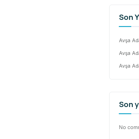
Son Y
Avşa Ad
Avşa Ada
Avşa Ad
Son 
No comm