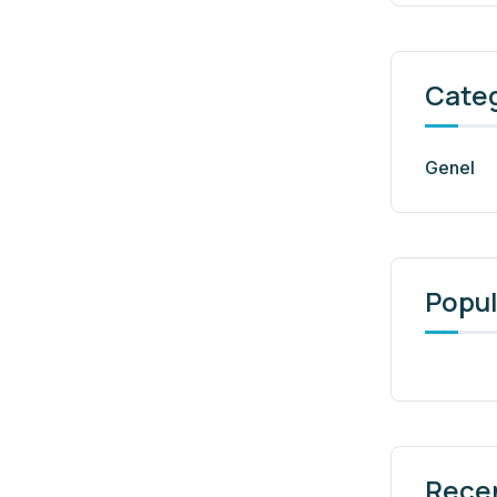
Cate
Genel
Popul
Rece