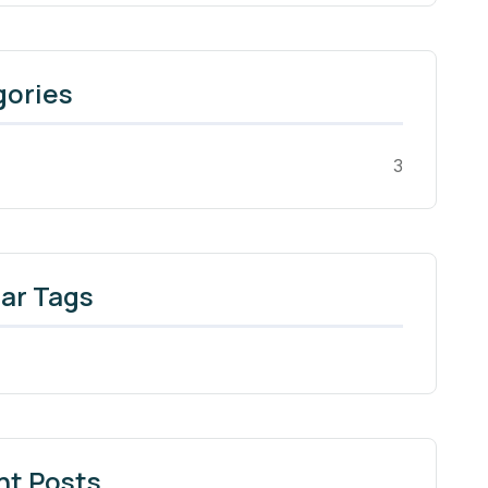
gories
3
ar Tags
nt Posts